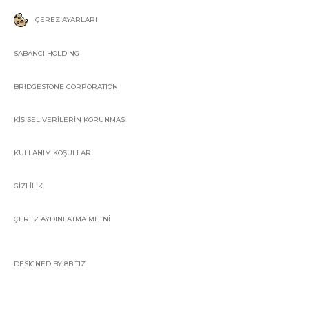
ÇEREZ AYARLARI
SABANCI HOLDİNG
BRIDGESTONE CORPORATION
KİŞİSEL VERİLERİN KORUNMASI
KULLANIM KOŞULLARI
GİZLİLİK
ÇEREZ AYDINLATMA METNİ
DESIGNED BY 8BITIZ