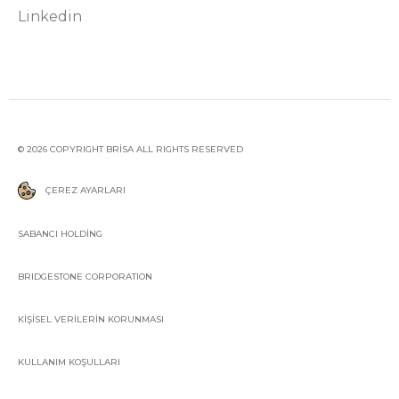
Linkedin
© 2026 COPYRIGHT BRİSA ALL RIGHTS RESERVED
ÇEREZ AYARLARI
SABANCI HOLDİNG
BRIDGESTONE CORPORATION
KİŞİSEL VERİLERİN KORUNMASI
KULLANIM KOŞULLARI