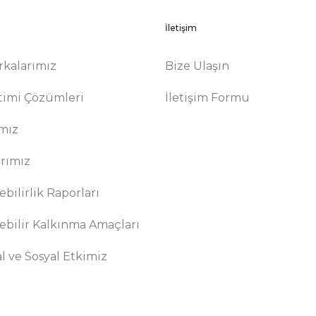
İletişim
rkalarımız
Bize Ulaşın
timi Çözümleri
İletişim Formu
ımız
arımız
bilirlik Raporları
ebilir Kalkınma Amaçları
 ve Sosyal Etkimiz