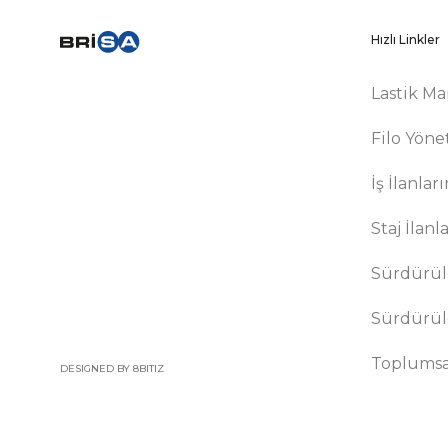
Hızlı Linkler
Lastik Ma
Filo Yöne
İş İlanlar
Staj İlanl
Sürdürüle
Sürdürül
Toplumsal
DESIGNED BY 8BITIZ