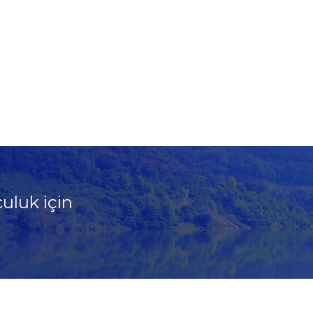
culuk için
!