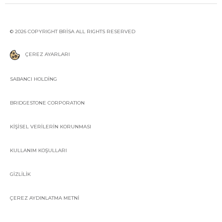
© 2026 COPYRIGHT BRİSA ALL RIGHTS RESERVED
ÇEREZ AYARLARI
SABANCI HOLDİNG
BRIDGESTONE CORPORATION
KİŞİSEL VERİLERİN KORUNMASI
KULLANIM KOŞULLARI
GİZLİLİK
ÇEREZ AYDINLATMA METNİ