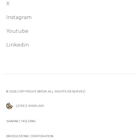
X
Instagram
Youtube
Linkedin
© 2026 COPYRIGHT BRİSA ALL RIGHTS RESERVED
ÇEREZ AYARLARI
SABANCI HOLDİNG
BRIDGESTONE CORPORATION