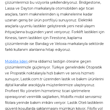
çözümlerimizi bu vizyonla şekillendiriyoruz. Bridgestone,
Lassa ve Dayton markalarıyla otomobilden ağır ticari
araçlara, tarım makinelerinden iş makinelerine kadar
uzanan geniş bir ürün portföyü sunuyoruz. Elektrikli
araçlarla uyumlu lastikler geliştirerek yeni nesil ulaşım
ihtiyaçlarına bugünden yanıt veriyoruz. Forklift lastikleri için
Kinesis, tarım lastikleri için Firestone, kaplama
çözümlerinde ise Bandag ve Veloxia markalarıyla sektörde
farklı kullanım alanlarına hitap ediyoruz.
Mobilite lideri
olma iddiamız lastiğin ötesine geçen
çözümlerimizle güçleniyor. Türkiye genelindeki Otopratik
ve Propratik noktalarıyla hızlı bakım ve servis hizmeti
sunuyor, Lastik.com.tr üzerinden lastik ve bakım ürünlerini
dijital kanallar aracılığıyla müşterilerimize ulaştırıyoruz.
Profleet filo yönetim hizmetimiz ticari işletmelere
operasyonel verimlilik sağlarken, Mobilfix mobil servisimiz
filolara yerinde bakım imkânı veriyor. Lastik Oteli lastiklerin
güvenli koşullarda saklanmasını mümkün kılıyor, Filofix yol