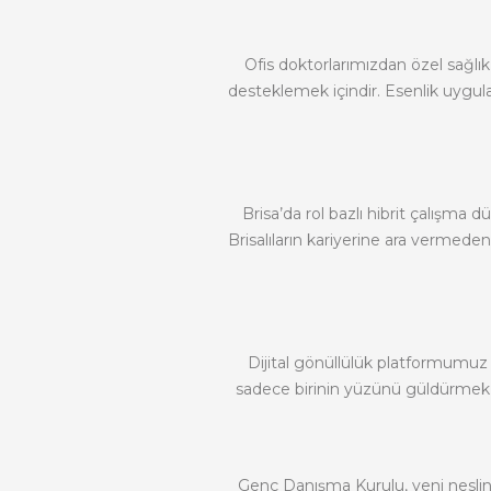
Ofis doktorlarımızdan özel sağlık 
desteklemek içindir. Esenlik uygul
Brisa’da rol bazlı hibrit çalışma
Brisalıların kariyerine ara vermede
Dijital gönüllülük platformumuz ar
sadece birinin yüzünü güldürmek iç
Genç Danışma Kurulu, yeni neslin 