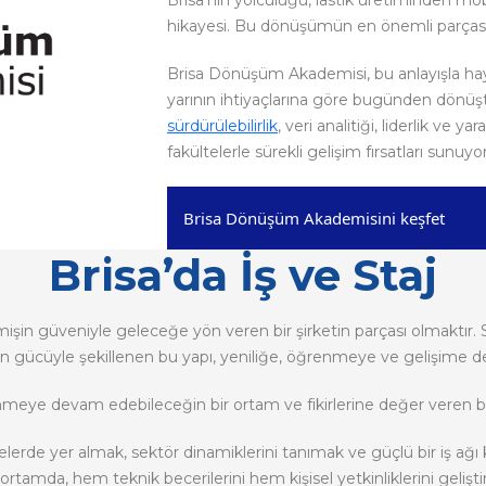
Brisa’nın yolculuğu, lastik üretiminden m
hikayesi. Bu dönüşümün en önemli parçası
Brisa Dönüşüm Akademisi, bu anlayışla hayat
yarının ihtiyaçlarına göre bugünden dönüşt
sürdürülebilirlik
, veri analitiği, liderlik ve yara
fakültelerle sürekli gelişim fırsatları sunuyor
Brisa Dönüşüm Akademisini keşfet
Brisa’da İş ve Staj
çmişin güveniyle geleceğe yön veren bir şirketin parçası olmaktır
n gücüyle şekillenen bu yapı, yeniliğe, öğrenmeye ve gelişime de
meye devam edebileceğin bir ortam ve fikirlerine değer veren bir 
jelerde yer almak, sektör dinamiklerini tanımak ve güçlü bir iş a
r ortamda, hem teknik becerilerini hem kişisel yetkinliklerini gelişt