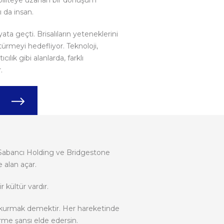
obiliteye uzanan bir dönüşüm
 da insan.
a geçti. Brisalıların yeteneklerini
ürmeyi hedefliyor. Teknoloji,
tıcılık gibi alanlarda, farklı
.
. Sabancı Holding ve Bridgestone
 alan açar.
kültür vardır.
ğı kurmak demektir. Her hareketinde
irme şansı elde edersin.