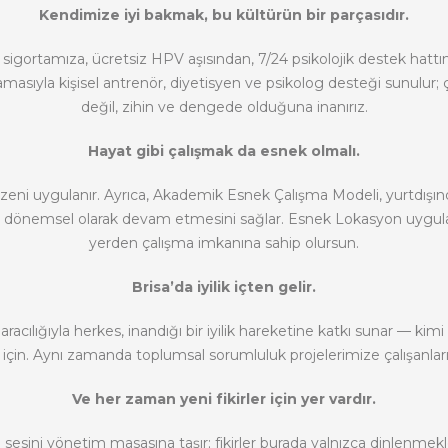
Kendimize iyi bakmak, bu kültürün bir parçasıdır.
sigortamıza, ücretsiz HPV aşısından, 7/24 psikolojik destek hattına
amasıyla kişisel antrenör, diyetisyen ve psikolog desteği sunulur
değil, zihin ve dengede olduğuna inanırız.
Hayat gibi çalışmak da esnek olmalı.
 düzeni uygulanır. Ayrıca, Akademik Esnek Çalışma Modeli, yurtdı
n dönemsel olarak devam etmesini sağlar. Esnek Lokasyon uygulamas
yerden çalışma imkanına sahip olursun.
Brisa’da iyilik içten gelir.
acılığıyla herkes, inandığı bir iyilik hareketine katkı sunar — kimi 
in. Aynı zamanda toplumsal sorumluluk projelerimize çalışanlarımı
Ve her zaman yeni fikirler için yer vardır.
sesini yönetim masasına taşır; fikirler burada yalnızca dinlenm