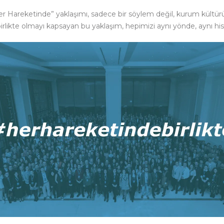
 Hareketinde” yaklaşımı, sadece bir söylem değil, kurum kültürümüz
 birlikte olmayı kapsayan bu yaklaşım, hepimizi aynı yönde, aynı hisl