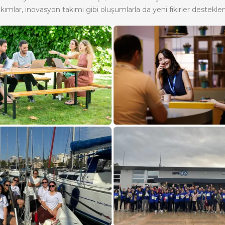
kımlar, inovasyon takımı gibi oluşumlarla da yeni fikirler desteklen