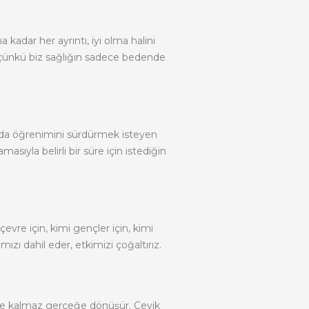
 kadar her ayrıntı, iyi olma halini
; çünkü biz sağlığın sadece bedende
şında öğrenimini sürdürmek isteyen
ıyla belirli bir süre için istediğin
çevre için, kimi gençler için, kimi
zı dahil eder, etkimizi çoğaltırız.
ekle kalmaz gerçeğe dönüşür. Çevik