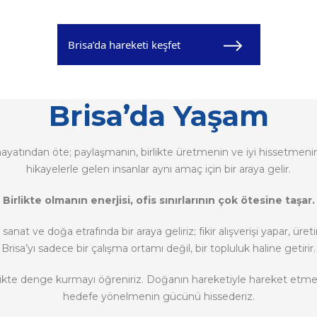
Brisa’da hareketi keşfet
Brisa’da Yaşam
 hayatından öte; paylaşmanın, birlikte üretmenin ve iyi hissetmenin 
hikayelerle gelen insanlar aynı amaç için bir araya gelir.
Birlikte olmanın enerjisi, ofis sınırlarının çok ötesine taşar.
nat ve doğa etrafında bir araya geliriz; fikir alışverişi yapar, üreti
Brisa’yı sadece bir çalışma ortamı değil, bir topluluk haline getirir.
irlikte denge kurmayı öğreniriz. Doğanın hareketiyle hareket etme
hedefe yönelmenin gücünü hissederiz.