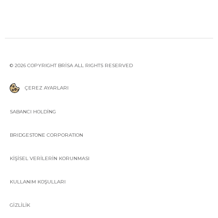
© 2026 COPYRIGHT BRİSA ALL RIGHTS RESERVED
ÇEREZ AYARLARI
SABANCI HOLDİNG
BRIDGESTONE CORPORATION
KİŞİSEL VERİLERİN KORUNMASI
KULLANIM KOŞULLARI
GİZLİLİK