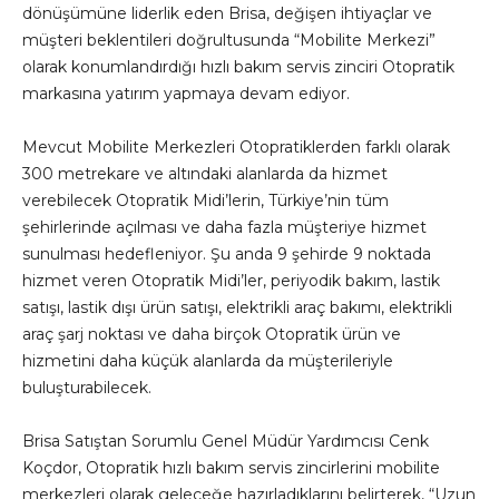
dönüşümüne liderlik eden Brisa, değişen ihtiyaçlar ve
müşteri beklentileri doğrultusunda “Mobilite Merkezi”
olarak konumlandırdığı hızlı bakım servis zinciri Otopratik
markasına yatırım yapmaya devam ediyor.
Mevcut Mobilite Merkezleri Otopratiklerden farklı olarak
300 metrekare ve altındaki alanlarda da hizmet
verebilecek Otopratik Midi’lerin, Türkiye’nin tüm
şehirlerinde açılması ve daha fazla müşteriye hizmet
sunulması hedefleniyor. Şu anda 9 şehirde 9 noktada
hizmet veren Otopratik Midi’ler, periyodik bakım, lastik
satışı, lastik dışı ürün satışı, elektrikli araç bakımı, elektrikli
araç şarj noktası ve daha birçok Otopratik ürün ve
hizmetini daha küçük alanlarda da müşterileriyle
buluşturabilecek.
Brisa Satıştan Sorumlu Genel Müdür Yardımcısı Cenk
Koçdor, Otopratik hızlı bakım servis zincirlerini mobilite
merkezleri olarak geleceğe hazırladıklarını belirterek, “Uzun