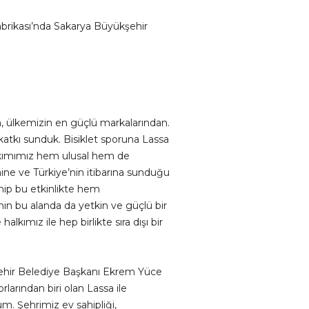
abrikası’nda Sakarya Büyükşehir
, ülkemizin en güçlü markalarından.
atkı sunduk. Bisiklet sporuna Lassa
Takımımız hem ulusal hem de
mine ve Türkiye’nin itibarına sunduğu
ahip bu etkinlikte hem
in bu alanda da yetkin ve güçlü bir
lkımız ile hep birlikte sıra dışı bir
şehir Belediye Başkanı Ekrem Yüce
arından biri olan Lassa ile
m. Şehrimiz ev sahipliği,