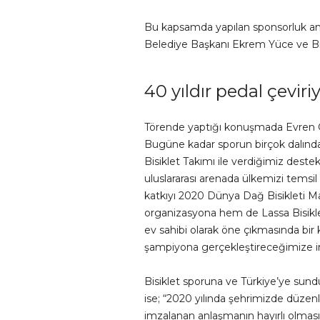
Bu kapsamda yapılan sponsorluk anl
Belediye Başkanı Ekrem Yüce ve Bri
40 yıldır pedal çeviri
Törende yaptığı konuşmada Evren Gü
Bugüne kadar sporun birçok dalında
Bisiklet Takımı ile verdiğimiz des
uluslararası arenada ülkemizi temsil
katkıyı 2020 Dünya Dağ Bisikleti Mar
organizasyona hem de Lassa Bisiklet
ev sahibi olarak öne çıkmasında bir k
şampiyona gerçekleştireceğimize i
Bisiklet sporuna ve Türkiye’ye su
ise; “2020 yılında şehrimizde düzen
imzalanan anlaşmanın hayırlı olması