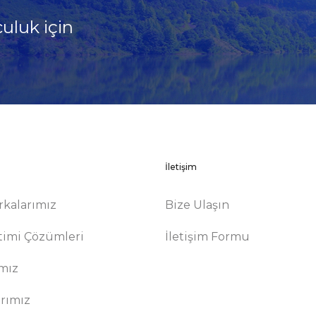
culuk için
!
İletişim
rkalarımız
Bize Ulaşın
timi Çözümleri
İletişim Formu
ımız
arımız