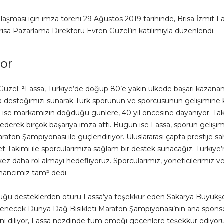
aşması için imza töreni 29 Ağustos 2019 tarihinde, Brisa İzmit F
sa Pazarlama Direktörü Evren Güzel’in katılımıyla düzenlendi.
yor
zel; ²Lassa, Türkiye’de doğup 80’e yakın ülkede başarı kazanan
 desteğimizi sunarak Türk sporunun ve sporcusunun gelişimine k
tek ise markamızın doğduğu günlere, 40 yıl öncesine dayanıyor. 
 ederek birçok başarıya imza attı. Bugün ise Lassa, sporun gelişi
aton Şampiyonası ile güçlendiriyor. Uluslararası çapta prestije s
 Takımı ile sporcularımıza sağlam bir destek sunacağız. Türkiye’n
ez daha rol almayı hedefliyoruz. Sporcularımız, yöneticilerimiz ve ha
nancımız tam² dedi.
nduğu desteklerden ötürü Lassa’ya teşekkür eden Sakarya Büyük
lenecek Dünya Dağ Bisikleti Maraton Şampiyonası’nın ana sponsorl
nı diliyor, Lassa nezdinde tüm emeği geçenlere teşekkür ediyoru