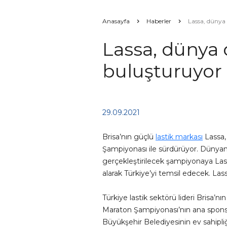
Anasayfa
Haberler
Lassa, dünya 
Lassa, dünya d
buluşturuyor
29.09.2021
Brisa’nın güçlü
lastik markası
Lassa,
Şampiyonası ile sürdürüyor. Dünyanın
gerçekleştirilecek şampiyonaya Lass
alarak Türkiye’yi temsil edecek. La
Türkiye lastik sektörü lideri Brisa’
Maraton Şampiyonası’nın ana sponso
Büyükşehir Belediyesinin ev sahipliğ