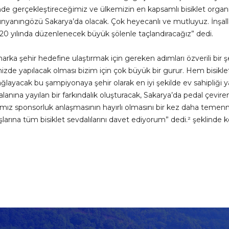
e gerçekleştireceğimiz ve ülkemizin en kapsamlı bisiklet organ
nyanıngözü Sakarya’da olacak. Çok heyecanlı ve mutluyuz. İnşallah 
20 yılında düzenlenecek büyük şölenle taçlandıracağız” dedi.
marka şehir hedefine ulaştırmak için gereken adımları özverili bi
izde yapılacak olması bizim için çok büyük bir gurur. Hem bisik
ğlayacak bu şampiyonaya şehir olarak en iyi şekilde ev sahipliği y
 alanına yayılan bir farkındalık oluşturacak, Sakarya’da pedal çevire
mız sponsorluk anlaşmasının hayırlı olmasını bir kez daha temenni e
arına tüm bisiklet sevdalılarını davet ediyorum” dedi.² şeklinde 