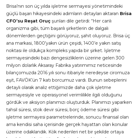
Brisa’nın son üç yılda işletme sermayesi yönetimindeki
güçlü başarı hikayesindeki adımların detayları aktaran
Brisa
CFO’su Reşat Oruç
şunları dile getirdi: “Her canlı
organizma gibi, tüm başarılı şirketlerin de dalgalı
dönemlerden geçtiğini görüyoruz, şahit oluyoruz. Brisa üç
ana markasi, 1800’yakın ürün çeşidi, 1400’e yakın satış
noktası ile oldukça kompleks yapıda bir şirket. İşletme
sermayesindeki bazı dengesizliklerin üzerine gelen 300
milyon dolarlık Aksaray Fabrika yatırımımız neticesinde
bilançomuzda 2016 yılı sonu itibariyle neredeyse ciromuza
eşit, FAVÖK’ün 7 katı borcumuz vardı. Bunun sebeplerini
detaylı olarak analiz ettiğimizde daha çok işletme
sermayesiyle ve operasyonel verimlilikle ilgili olduğunu
gördük ve aksiyon planımızı oluşturduk. Planımızı yaparken
tahsil süresi, stok devir süresi, borç ödeme süresi gibi
işletme sermayesi parametrelerinde, sonucu finansal olan
ama kendisi saha içerisinde gerçek hayattan olan konular
üzerine odaklandık. Kök nedenleri net bir şekilde ortaya