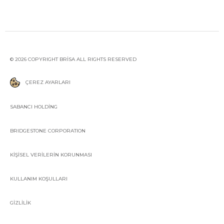
© 2026 COPYRIGHT BRİSA ALL RIGHTS RESERVED
ÇEREZ AYARLARI
SABANCI HOLDİNG
BRIDGESTONE CORPORATION
KİŞİSEL VERİLERİN KORUNMASI
KULLANIM KOŞULLARI
GİZLİLİK