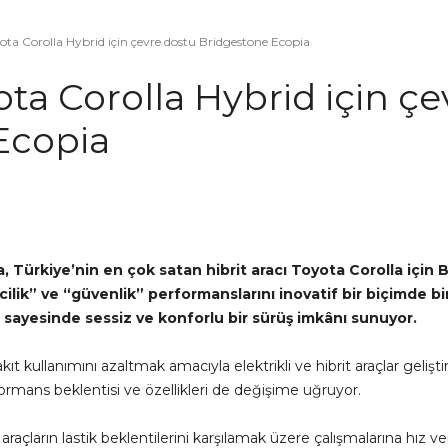
ota Corolla Hybrid için çevre dostu Bridgestone Ecopia
ota Corolla Hybrid için ç
Ecopia
sa, Türkiye’nin en çok satan hibrit aracı Toyota Corolla içi
recilik” ve “güvenlik” performanslarını inovatif bir biçimde 
rı sayesinde sessiz ve konforlu bir sürüş imkânı sunuyor.
yakıt kullanımını azaltmak amacıyla elektrikli ve hibrit araçlar ge
rformans beklentisi ve özellikleri de değişime uğruyor.
it araçların lastik beklentilerini karşılamak üzere çalışmalarına hız