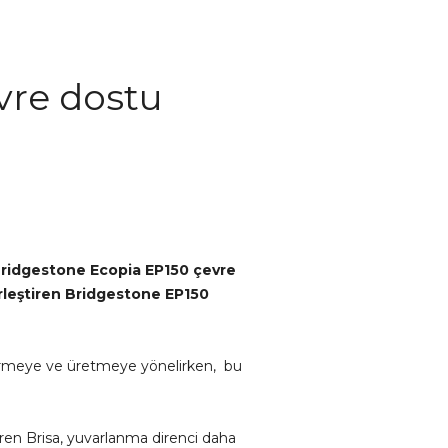
evre dostu
n Bridgestone Ecopia EP150 çevre
birleştiren Bridgestone EP150
liştirmeye ve üretmeye yönelirken, bu
 veren Brisa, yuvarlanma direnci daha