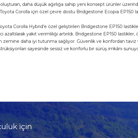
uşturan, daha düşük ağırlığa sahip yeni konsept ürünler üzerinde ç
 Toyota Corolla için özel çevre dostu Bridgestone Ecopia EP150 lasti
oyota Corolla Hybrid’e özel geliştirilen Bridgestone EP150 lastikler
 azaltılarak yakıt verimliliği artırıldı. Bridgestone EP150 lastikler
ken zemine daha iyi tutunma sağlıyor. Güvenlik ve konfordan tav
strüksiyonları sayesinde sessiz ve konforlu bir sürüş imkânı sunuy
culuk için
!