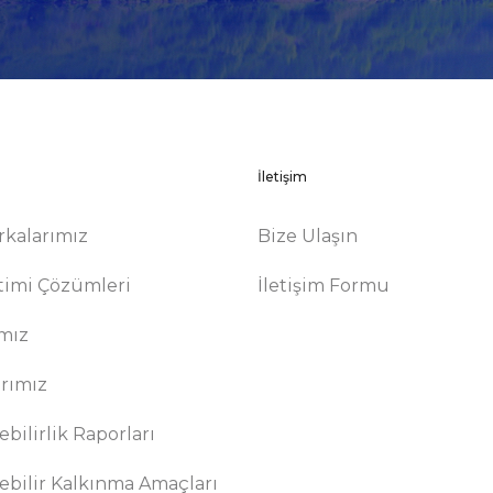
İletişim
rkalarımız
Bize Ulaşın
timi Çözümleri
İletişim Formu
ımız
arımız
bilirlik Raporları
ebilir Kalkınma Amaçları