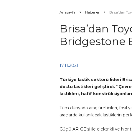
Anasayfa
Haberler
Brisa’dan Toy
Brisa’dan Toy
Bridgestone 
17.11.2021
Türkiye lastik sektörü lideri Bri
dostu lastikleri geliştirdi. “Çev
lastikleri, hafif konstrüksiyonla
Tüm dünyada araç üreticileri, fosil 
araçlarda kullanılacak lastiklerin pe
Güçlü AR-GE’si ile elektrikli ve hibr