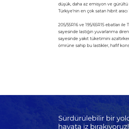
düşük, daha az emisyon ve gürültü ol
Türkiye’nin en çok satan hibrit aracı
205/55R16 ve 195/65R15 ebatları ile T
sayesinde lastiğin yuvarlanma direnci
sayesinde yakıt tüketimini azaltır
ömrüne sahip bu lastikler, hafif kon
Sürdürülebilir bir yol
hayata iz bırakıyoruz