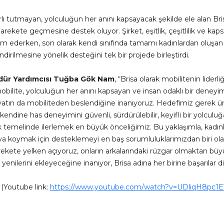
ırlı tutmayan, yolculuğun her anını kapsayacak şekilde ele alan Bris
rekete geçmesine destek oluyor. Şirket, eşitlik, çeşitlilik ve kaps
ederken, son olarak kendi sınıfında tamamı kadınlardan oluşan i
rilmesine yönelik desteğini tek bir projede birleştirdi.
üdür Yardımcısı Tuğba Gök Nam
, “Brisa olarak mobilitenin lider
mobilite, yolculuğun her anını kapsayan ve insan odaklı bir deneyim
ayatın da mobiliteden beslendiğine inanıyoruz. Hedefimiz gerek 
kendine has deneyimini güvenli, sürdürülebilir, keyifli bir yolc
ılık temelinde ilerlemek en büyük önceliğimiz. Bu yaklaşımla, kadınl
aya koymak için desteklemeyi en baş sorumluluklarımızdan biri ol
 harekete yelken açıyoruz, onların arkalarındaki rüzgar olmaktan b
enilerini ekleyeceğine inanıyor, Brisa adına her birine başarılar d
 (Youtube link:
https://www.youtube.com/watch?v=UDliqH8pc1E