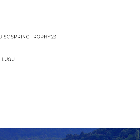
AUISC SPRING TROPHY'23 -
3.LÜĞÜ