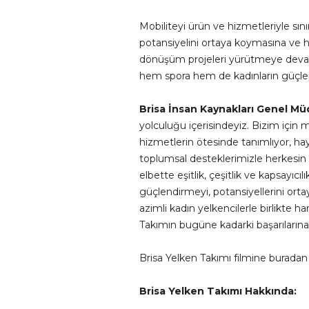
Mobiliteyi ürün ve hizmetleriyle sın
potansiyelini ortaya koymasına ve ha
dönüşüm projeleri yürütmeye devam 
hem spora hem de kadınların güçlendi
Brisa İnsan Kaynakları Genel M
yolculuğu içerisindeyiz. Bizim için 
hizmetlerin ötesinde tanımlıyor, h
toplumsal desteklerimizle herkesin 
elbette eşitlik, çeşitlik ve kapsayıc
güçlendirmeyi, potansiyellerini ort
azimli kadın yelkencilerle birlikte
Takımın bugüne kadarki başarılarına y
Brisa Yelken Takımı filmine buradan
Brisa Yelken Takımı Hakkında: