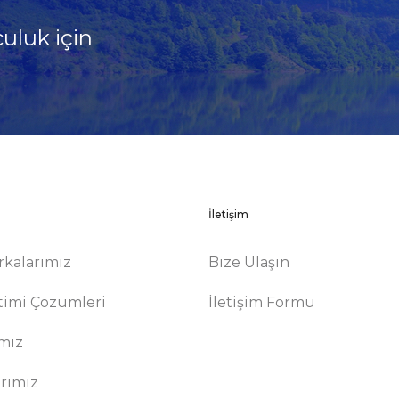
culuk için
!
İletişim
rkalarımız
Bize Ulaşın
timi Çözümleri
İletişim Formu
ımız
arımız