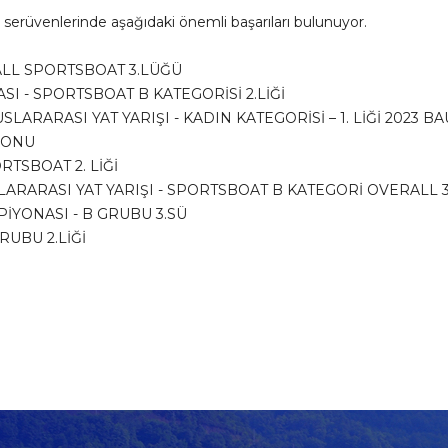
 serüvenlerinde aşağıdaki önemli başarıları bulunuyor.
ALL SPORTSBOAT 3.LÜĞÜ
I - SPORTSBOAT B KATEGORİSİ 2.LİĞİ
ARARASI YAT YARIŞI - KADIN KATEGORİSİ – 1. LİĞİ 2023 B
YONU
RTSBOAT 2. LİĞİ
ARARASI YAT YARIŞI - SPORTSBOAT B KATEGORİ OVERALL 
İYONASI - B GRUBU 3.SÜ
RUBU 2.LİĞİ