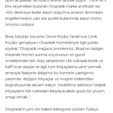
optimal şekilde temizlenmesine destek oluyor. 1 litre ve 3
litre seçenekleri bulunan Otopratik marka antifrizler ise
-40c dereceye kadar aracın soğutma sıvısının donmasını
engellemesinin yanı sıra sürekli kullanımda aracın motor
ömrünü uzatıyor.
Brisa Satıştan Sorumlu Genel Müdür Yardımcısı Cenk
Koçdor genişleyen Otopratik hizmetleriyle ilgili şunları
söyledi; “Otopratik mağaza zincirlerimiz, Brisa’nın lastiğin
ötesinde hizmet sunma vizyonunun en güzel
örneklerinden biri. Araç sahiplerinin tek noktada binek ve
hafif ticari araçları ile ilgili tüm ihtiyaçlarına yanıt vermek
amacıyla faaliyete aldığımız bu hizmete yaptığımız
yatırımlar, değişen ihtiyaçlar ve müşteri beklentileri
doğrultusunda devam ediyor. Hedefimiz sektörün tedarik
ihtiyaçlarını tek noktadan karşılayacakları güçlü bir çözüm
ortağı olmak.”
Otopratik’in yeni oto bakım kategorisi ürünleri Türkiye