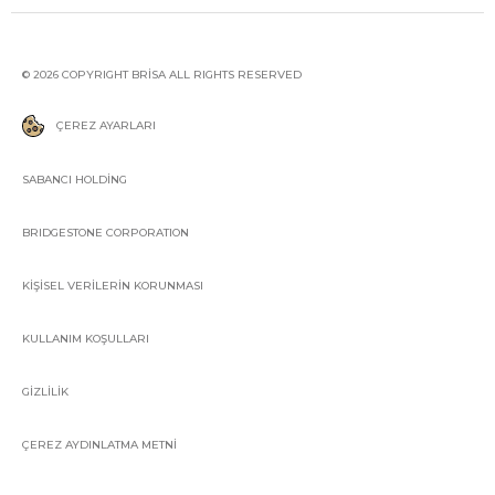
© 2026 COPYRIGHT BRİSA ALL RIGHTS RESERVED
ÇEREZ AYARLARI
SABANCI HOLDİNG
BRIDGESTONE CORPORATION
KİŞİSEL VERİLERİN KORUNMASI
KULLANIM KOŞULLARI
GİZLİLİK
ÇEREZ AYDINLATMA METNİ