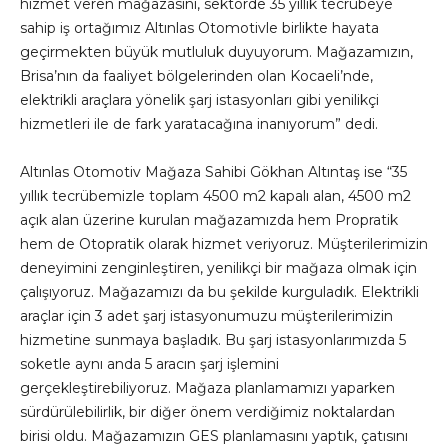
hizmet veren mağazasını, sektörde 35 yıllık tecrübeye
sahip iş ortağımız Altınlas Otomotivle birlikte hayata
geçirmekten büyük mutluluk duyuyorum. Mağazamızın,
Brisa’nın da faaliyet bölgelerinden olan Kocaeli’nde,
elektrikli araçlara yönelik şarj istasyonları gibi yenilikçi
hizmetleri ile de fark yaratacağına inanıyorum” dedi.
Altınlas Otomotiv Mağaza Sahibi Gökhan Altıntaş ise “35
yıllık tecrübemizle toplam 4500 m2 kapalı alan, 4500 m2
açık alan üzerine kurulan mağazamızda hem Propratik
hem de Otopratik olarak hizmet veriyoruz. Müşterilerimizin
deneyimini zenginleştiren, yenilikçi bir mağaza olmak için
çalışıyoruz. Mağazamızı da bu şekilde kurguladık. Elektrikli
araçlar için 3 adet şarj istasyonumuzu müşterilerimizin
hizmetine sunmaya başladık. Bu şarj istasyonlarımızda 5
soketle aynı anda 5 aracın şarj işlemini
gerçekleştirebiliyoruz. Mağaza planlamamızı yaparken
sürdürülebilirlik, bir diğer önem verdiğimiz noktalardan
birisi oldu. Mağazamızın GES planlamasını yaptık, çatısını