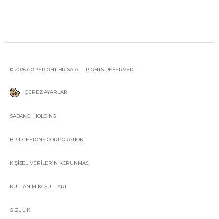
© 2026 COPYRIGHT BRİSA ALL RIGHTS RESERVED
ÇEREZ AYARLARI
SABANCI HOLDİNG
BRIDGESTONE CORPORATION
KİŞİSEL VERİLERİN KORUNMASI
KULLANIM KOŞULLARI
GİZLİLİK