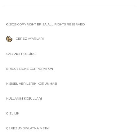
© 2026 COPYRIGHT BRİSA ALL RIGHTS RESERVED
ÇEREZ AYARLARI
SABANCI HOLDİNG
BRIDGESTONE CORPORATION
KİŞİSEL VERİLERİN KORUNMASI
KULLANIM KOŞULLARI
GİZLİLİK
ÇEREZ AYDINLATMA METNİ