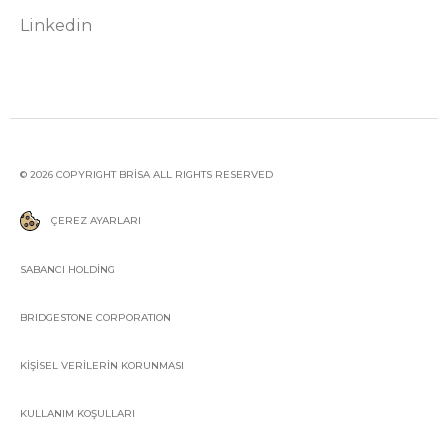
Linkedin
© 2026 COPYRIGHT BRİSA ALL RIGHTS RESERVED
ÇEREZ AYARLARI
SABANCI HOLDİNG
BRIDGESTONE CORPORATION
KİŞİSEL VERİLERİN KORUNMASI
KULLANIM KOŞULLARI