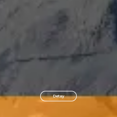
Sürdürülebilirlik
İşimizin Merkezinde
Global İklim Değişikliği Lideri & Türkiye Su
Güvenliği Lideri